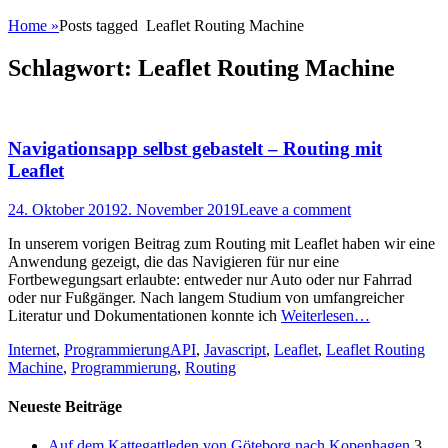
Home
»
Posts tagged
Leaflet Routing Machine
Schlagwort:
Leaflet Routing Machine
Navigationsapp selbst gebastelt – Routing mit
Leaflet
Posted
24. Oktober 2019
2. November 2019
Leave a comment
on
In unserem vorigen Beitrag zum Routing mit Leaflet haben wir eine
Anwendung gezeigt, die das Navigieren für nur eine
Fortbewegungsart erlaubte: entweder nur Auto oder nur Fahrrad
oder nur Fußgänger. Nach langem Studium von umfangreicher
Literatur und Dokumentationen konnte ich
Weiterlesen…
Categories
Tags
Internet
,
Programmierung
API
,
Javascript
,
Leaflet
,
Leaflet Routing
Machine
,
Programmierung
,
Routing
Neueste Beiträge
Auf dem Kattegattleden von Göteborg nach Kopenhagen
3.