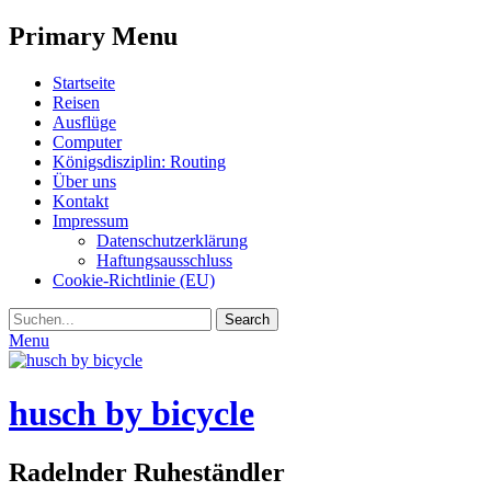
Primary Menu
Skip
Startseite
to
Reisen
content
Ausflüge
Computer
Königsdisziplin: Routing
Über uns
Kontakt
Impressum
Datenschutzerklärung
Haftungsausschluss
Cookie-Richtlinie (EU)
Search
Search
for:
Menu
husch by bicycle
Radelnder Ruheständler