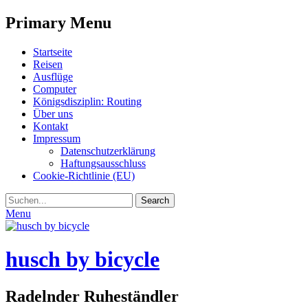
Primary Menu
Skip
Startseite
to
Reisen
content
Ausflüge
Computer
Königsdisziplin: Routing
Über uns
Kontakt
Impressum
Datenschutzerklärung
Haftungsausschluss
Cookie-Richtlinie (EU)
Search
Search
for:
Menu
husch by bicycle
Radelnder Ruheständler