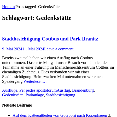
Home
»
Posts tagged
Gedenkstätte
Schlagwort:
Gedenkstätte
Stadtbesichtigung Cottbus und Park Branitz
Posted
9. Mai 2024
11. Mai 2024
Leave a comment
on
Bereits zweimal haben wir einen Ausflug nach Cottbus
unternommen. Das erste Mal galt unser Besuch vornehmlich der
Teilnahme an einer Führung im Menschenrechtszentrum Cottbus im
ehemaligen Zuchthaus. Dies verbanden wir mit einer
Stadtbesichtigung. Beim zweiten Mal unternahmen wir einen
Spaziergang
Weiterlesen…
Categories
Tags
Ausflüge
,
Per pedes apostolorum
Ausflug
,
Brandenburg
,
Gedenkstätte
,
Parkanlage
,
Stadtbesichtigung
Neueste Beiträge
Auf dem Kattegattleden von Göteborg nach Kopenhagen
3.