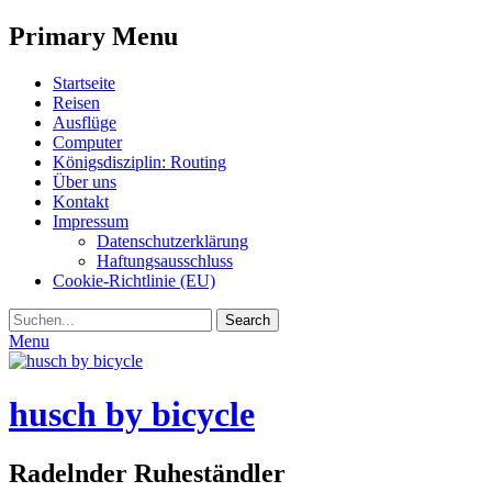
Primary Menu
Skip
Startseite
to
Reisen
content
Ausflüge
Computer
Königsdisziplin: Routing
Über uns
Kontakt
Impressum
Datenschutzerklärung
Haftungsausschluss
Cookie-Richtlinie (EU)
Search
Search
for:
Menu
husch by bicycle
Radelnder Ruheständler