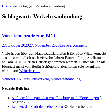
Home
»
Posts tagged
Verkehrsanbindung
Schlagwort:
Verkehrsanbindung
Von Lichtenrade zum BER
Posted
27. Oktober 2020
27. November 2020
Leave a comment
on
Viele haben über den Hauptstadtflughafen BER böse Witze gemacht
– nun ist er endlich nach vierzehn Jahren Bauzeit fertiggestellt und
soll am 31.10.2020 in Betrieb genommen werden. Bisher bin ich als
Fluggast meist von Berlin-Schönefeld abgeflogen (die Terminals
waren von
Weiterlesen…
Categories
Tags
Verkehr
BER
,
Bus
,
Busverkehr
,
Verkehrsanbindung
Neueste Beiträge
Auf dem Kattegattleden von Göteborg nach Kopenhagen
3.
August 2025
Lychen, die Stadt der sieben Seen
30. September 2024